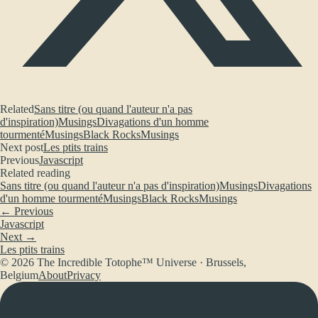
Related
Sans titre (ou quand l'auteur n'a pas
d'inspiration)
Musings
Divagations d'un homme
tourmenté
Musings
Black Rocks
Musings
Next post
Les ptits trains
Previous
Javascript
Related reading
Sans titre (ou quand l'auteur n'a pas d'inspiration)
Musings
Divagations
d'un homme tourmenté
Musings
Black Rocks
Musings
← Previous
Javascript
Next →
Les ptits trains
© 2026 The Incredible Totophe™ Universe · Brussels,
Belgium
About
Privacy