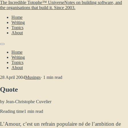
The Incredible Totophe™ Universe
Notes on building software, and
the organisations that build it. Since 2003.
Home
Writing
Topics
About
Home
Writing
Topics
About
28 April 2004
Musings
· 1 min read
Quote
by
Jean-Christophe Cuvelier
Reading time
1 min read
L’Amour, c’est un refrain populaire né de l’ambition de